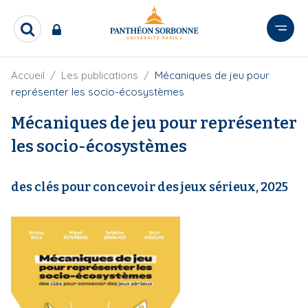
A
l
R
l
e
e
c
r
F
Accueil
Les publications
Mécaniques de jeu pour
h
i
e
a
représenter les socio-écosystèmes
l
r
u
d
c
Mécaniques de jeu pour représenter
c
'
h
o
A
les socio-écosystèmes
e
r
n
r
i
t
a
des clés pour concevoir des jeux sérieux, 2025
e
n
e
n
u
p
r
i
n
c