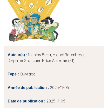
i
p
a
l
Nicolas Becu, Miguel Rotenberg,
Auteur(s) :
Delphine Grancher, Brice Anselme (P1)
Ouvrage
Type :
2025-11-05
Année de publication :
2025-11-05
Date de publication :