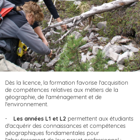
i
p
a
l
T
Dès la licence, la formation favorise l'acquisition
e
de compétences relatives aux métiers de la
x
géographie, de l'aménagement et de
t
l'environnement.
e
-
Les années L1 et L2
permettent aux étudiants
d'acquérir des connaissances et compétences
géographiques fondamentales pour