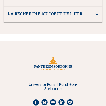
LA RECHERCHE AU COEUR DE L'UFR
Université Paris 1 Panthéon-
Sorbonne
F
B
Y
L
I